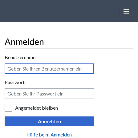
Anmelden
Wechseln zu:
Navigation
,
Suche
Benutzername
Passwort
Angemeldet bleiben
Anmelden
Hilfe beim Anmelden