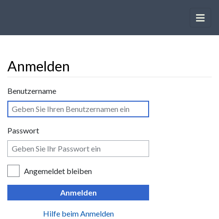
Anmelden
Wechseln zu:
Navigation
,
Suche
Benutzername
Passwort
Angemeldet bleiben
Anmelden
Hilfe beim Anmelden