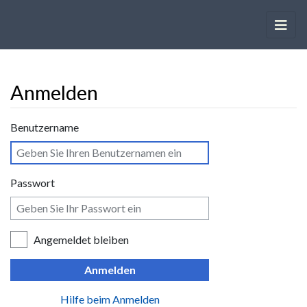
Anmelden
Wechseln zu:
Navigation
,
Suche
Benutzername
Passwort
Angemeldet bleiben
Anmelden
Hilfe beim Anmelden