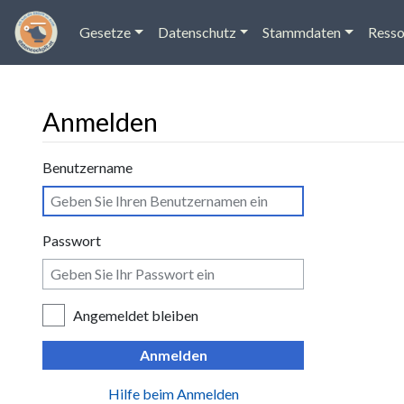
Gesetze
Datenschutz
Stammdaten
Resso
Anmelden
Wechseln zu:
Navigation
,
Suche
Benutzername
Passwort
Angemeldet bleiben
Anmelden
Hilfe beim Anmelden