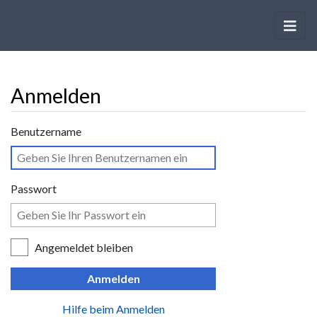
Anmelden
Wechseln zu:
Navigation
,
Suche
Benutzername
Passwort
Angemeldet bleiben
Anmelden
Hilfe beim Anmelden