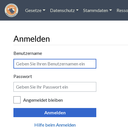
Gesetze
Datenschutz
Stammdaten
Resso
Anmelden
Wechseln zu:
Navigation
,
Suche
Benutzername
Passwort
Angemeldet bleiben
Anmelden
Hilfe beim Anmelden