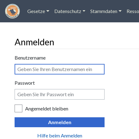
Gesetze
Datenschutz
Stammdaten
Resso
Anmelden
Wechseln zu:
Navigation
,
Suche
Benutzername
Passwort
Angemeldet bleiben
Anmelden
Hilfe beim Anmelden