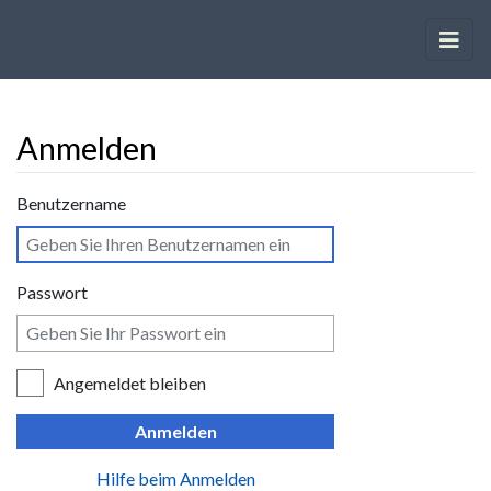
Anmelden
Wechseln zu:
Navigation
,
Suche
Benutzername
Passwort
Angemeldet bleiben
Anmelden
Hilfe beim Anmelden