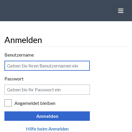
Anmelden
Wechseln zu:
Navigation
,
Suche
Benutzername
Passwort
Angemeldet bleiben
Anmelden
Hilfe beim Anmelden