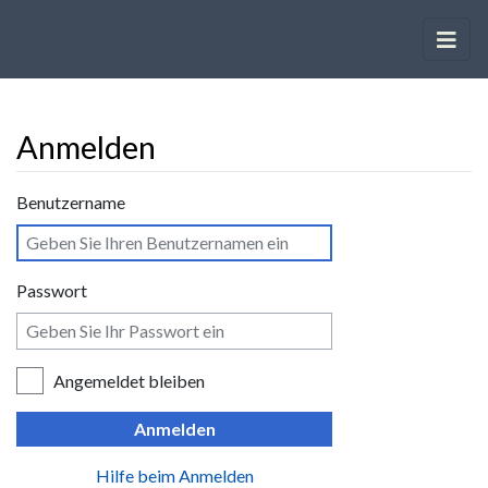
Anmelden
Wechseln zu:
Navigation
,
Suche
Benutzername
Passwort
Angemeldet bleiben
Anmelden
Hilfe beim Anmelden