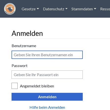
Gesetze
Datenschutz
Stammdaten
Resso
Anmelden
Wechseln zu:
Navigation
,
Suche
Benutzername
Passwort
Angemeldet bleiben
Anmelden
Hilfe beim Anmelden