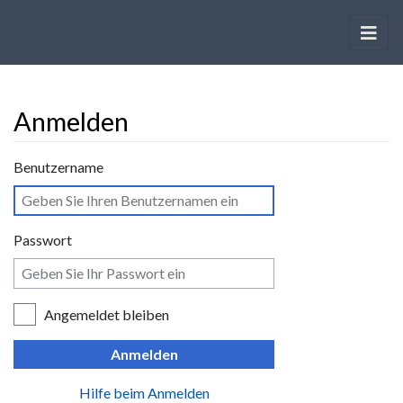
Anmelden
Wechseln zu:
Navigation
,
Suche
Benutzername
Passwort
Angemeldet bleiben
Anmelden
Hilfe beim Anmelden