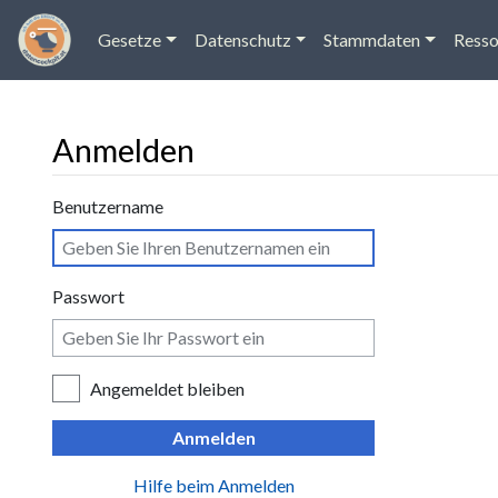
Gesetze
Datenschutz
Stammdaten
Resso
Anmelden
Wechseln zu:
Navigation
,
Suche
Benutzername
Passwort
Angemeldet bleiben
Anmelden
Hilfe beim Anmelden