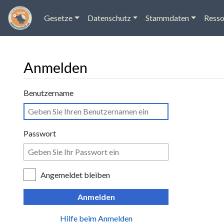
Gesetze
Datenschutz
Stammdaten
Resso
Anmelden
Wechseln zu:
Navigation
,
Suche
Benutzername
Passwort
Angemeldet bleiben
Anmelden
Hilfe beim Anmelden