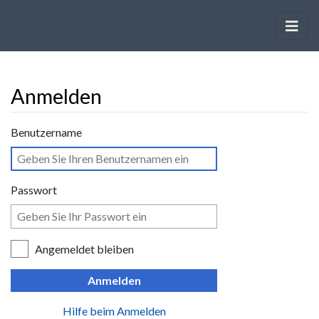
Anmelden
Wechseln zu:
Navigation
,
Suche
Benutzername
Passwort
Angemeldet bleiben
Anmelden
Hilfe beim Anmelden