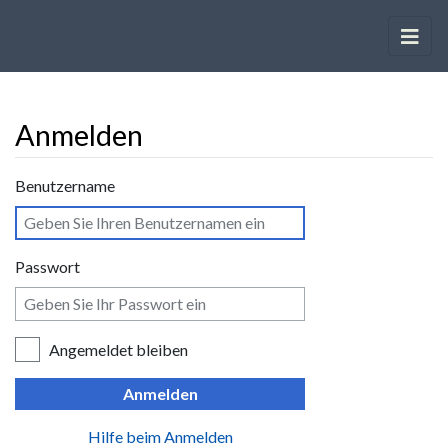
Anmelden
Wechseln zu:
Navigation
,
Suche
Benutzername
Passwort
Angemeldet bleiben
Anmelden
Hilfe beim Anmelden