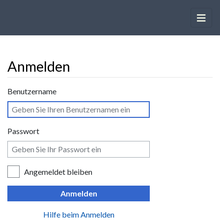
Anmelden
Wechseln zu:
Navigation
,
Suche
Benutzername
Passwort
Angemeldet bleiben
Anmelden
Hilfe beim Anmelden