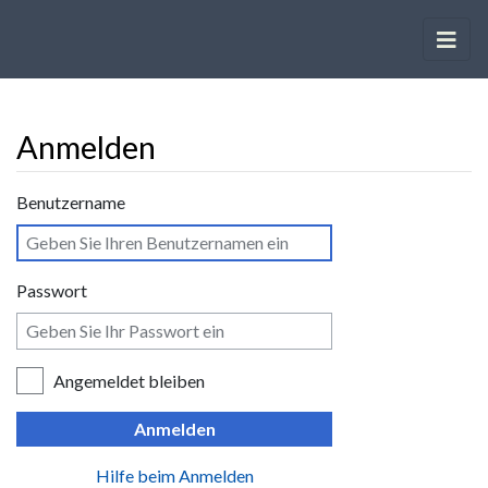
Anmelden
Wechseln zu:
Navigation
,
Suche
Benutzername
Passwort
Angemeldet bleiben
Anmelden
Hilfe beim Anmelden