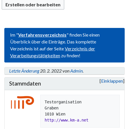
Erstellen oder bearbeiten
Im "
Verfahrensverzeichnis
" finden Sie einen
Überblick über die Einträge. Das komplette
Verzeichnis ist auf der Seite
Verzeichnis der
Verarbeitungstätigkeiten
zu finden!
Letzte Änderung
20. 2. 2022 von
Admin
.
Einklappen
Stammdaten
Testorganisation

Graben

http://www.km-a.net