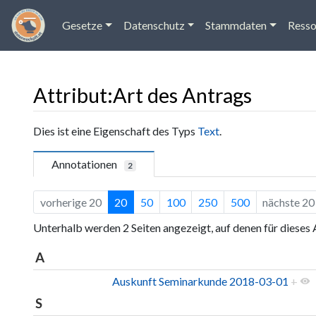
Gesetze
Datenschutz
Stammdaten
Resso
Attribut:Art des Antrags
Wechseln zu:
Navigation
,
Suche
Dies ist eine Eigenschaft des Typs
Text
.
Annotationen
2
vorherige 20
20
50
100
250
500
nächste 20
Unterhalb werden 2 Seiten angezeigt, auf denen für dieses
A
Auskunft Seminarkunde 2018-03-01
+
S