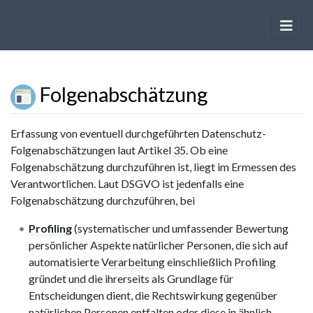
Folgenabschätzung
Wechseln zu:
Navigation
,
Suche
Erfassung von eventuell durchgeführten Datenschutz-
Folgenabschätzungen laut
Artikel 35
. Ob eine
Folgenabschätzung durchzuführen ist, liegt im Ermessen des
Verantwortlichen. Laut
DSGVO
ist jedenfalls eine
Folgenabschätzung durchzuführen, bei
Profiling
(systematischer und umfassender Bewertung
persönlicher Aspekte natürlicher Personen, die sich auf
automatisierte
Verarbeitung
einschließlich
Profiling
gründet und die ihrerseits als Grundlage für
Entscheidungen dient, die Rechtswirkung gegenüber
natürlichen Personen entfalten oder diese in ähnlich