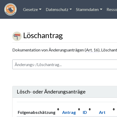
Gesetze
Datenschutz
Stammdaten
Resso
Löschantrag
Wechseln zu:
Navigation
,
Suche
Dokumentation von Änderungsanträgen (
Art. 16
), Löschan
Lösch- oder Änderungsanträge
Folgenabschätzung
Antrag
ID
Art