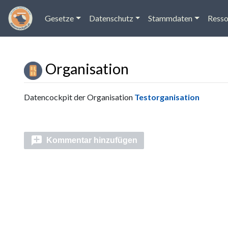
Gesetze
Datenschutz
Stammdaten
Resso
Organisation
Wechseln zu:
Navigation
,
Suche
Datencockpit der Organisation
Testorganisation
Kommentar hinzufügen