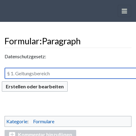
Formular
:
Paragraph
Wechseln zu:
Navigation
,
Suche
Datenschutzgesetz:
Erstellen oder bearbeiten
Kategorie
:
Formulare
Kommentar hinzufügen