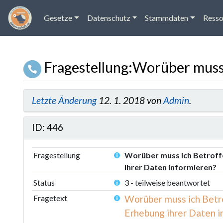
Gesetze
Datenschutz
Stammdaten
Resso
Fragestellung
:
Worüber muss 
Wechseln zu:
Navigation
,
Suche
Letzte Änderung
12. 1. 2018 von
Admin
.
ID: 446
Fragestellung
Worüber muss ich Betroff
ihrer Daten informieren?
Status
3 - teilweise beantwortet
Fragetext
Worüber muss ich Betr
Erhebung ihrer Daten i