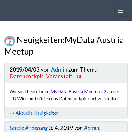
Neuigkeiten
:
MyData Austria
Meetup
Wechseln zu:
Navigation
,
Suche
2019/04/03
von
Admin
zum Thema
Datencockpit
,
Veranstaltung
.
Wir sind heute beim
MyData Austria Meetup #2
an der
TU Wien und dürfen das Datencockpit dort vorstellen!
<< Aktuelle Neuigkeiten
Letzte Änderung
3. 4. 2019 von
Admin
.