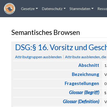
Gesetze
Datenschutz
Stammdaten
Resso
Semantisches Browsen
Wechseln zu:
Navigation
,
Suche
DSG:§ 16. Vorsitz und Gesc
Attributgruppen ausblenden
Attribute ausblenden, die 
Abschnitt
1
Bezeichnung
V
Fragestellungen
Glossar (Begriff)
§
Glossar (Definition)
V