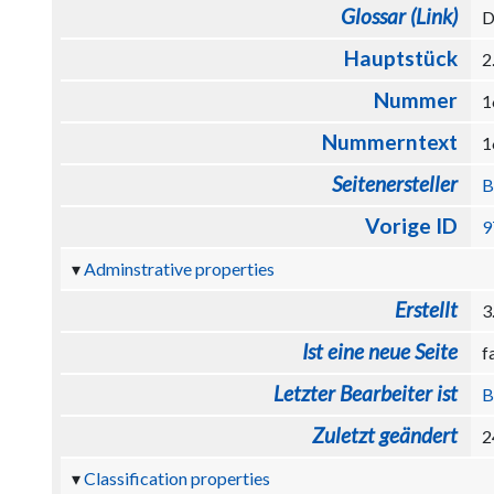
Glossar (Link)
D
Hauptstück
2
Nummer
Nummerntext
Seitenersteller
B
Vorige ID
9
Adminstrative properties
Erstellt
3
Ist eine neue Seite
f
Letzter Bearbeiter ist
B
Zuletzt geändert
2
Classification properties