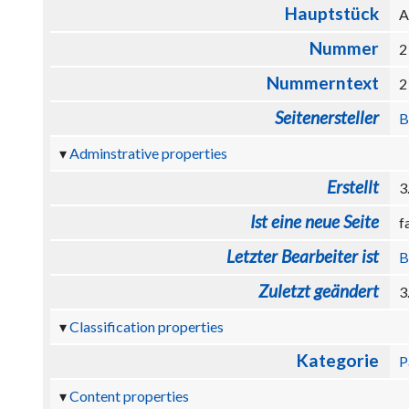
Hauptstück
A
Nummer
Nummerntext
Seitenersteller
B
Adminstrative properties
Erstellt
3
Ist eine neue Seite
f
Letzter Bearbeiter ist
B
Zuletzt geändert
3
Classification properties
Kategorie
P
Content properties