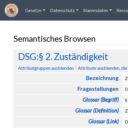
Gesetze
Datenschutz
Stammdaten
Resso
Semantisches Browsen
Wechseln zu:
Navigation
,
Suche
DSG:§ 2. Zuständigkeit
Attributgruppen ausblenden
Attribute ausblenden, die 
Bezeichnung
Z
Fragestellungen
Glossar (Begriff)
§
Glossar (Definition)
Z
Glossar (Link)
D