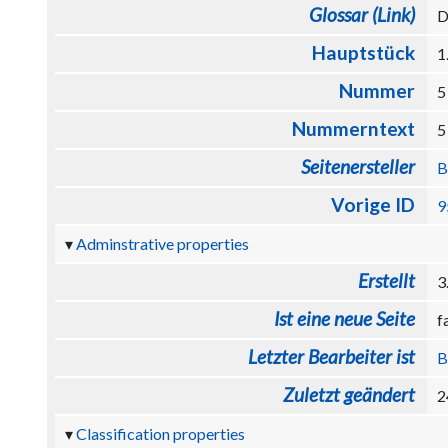
Glossar (Link)
D
Hauptstück
1
Nummer
Nummerntext
Seitenersteller
B
Vorige ID
9
Adminstrative properties
Erstellt
3
Ist eine neue Seite
f
Letzter Bearbeiter ist
B
Zuletzt geändert
2
Classification properties