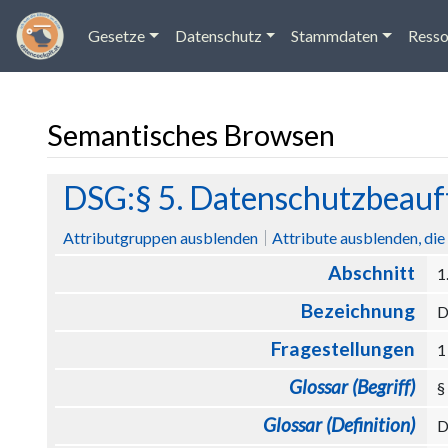
Gesetze
Datenschutz
Stammdaten
Resso
Semantisches Browsen
Wechseln zu:
Navigation
,
Suche
DSG:§ 5. Datenschutzbeauf
Attributgruppen ausblenden
Attribute ausblenden, die 
Abschnitt
1
Bezeichnung
D
Fragestellungen
Glossar (Begriff)
§
Glossar (Definition)
D