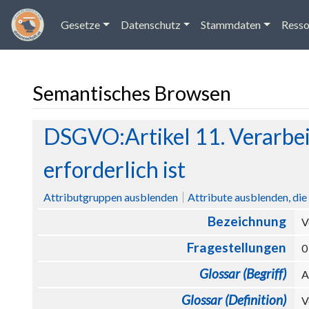
Gesetze
Datenschutz
Stammdaten
Resso
Semantisches Browsen
Wechseln zu:
Navigation
,
Suche
DSGVO:Artikel 11. Verarbeit
erforderlich ist
Attributgruppen ausblenden
Attribute ausblenden, die 
Bezeichnung
V
Fragestellungen
Glossar (Begriff)
A
Glossar (Definition)
V