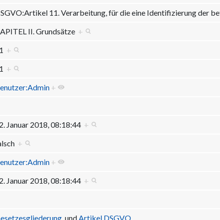
SGVO:Artikel 11. Verarbeitung, für die eine Identifizierung der be
APITEL II. Grundsätze
+
11
+
11
+
enutzer:Admin
+
2. Januar 2018, 08:18:44
+
alsch
+
enutzer:Admin
+
2. Januar 2018, 08:18:44
+
esetzesgliederung
und
Artikel DSGVO