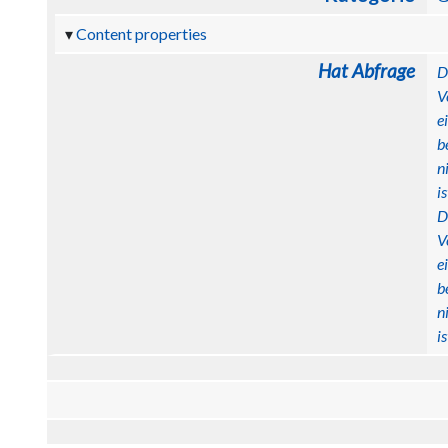
Content properties
Hat Abfrage
D
V
e
b
n
is
D
V
e
b
n
is