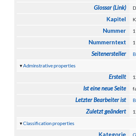
Glossar (Link)
D
Kapitel
K
Nummer
Nummerntext
Seitenersteller
B
Adminstrative properties
Erstellt
1
Ist eine neue Seite
f
Letzter Bearbeiter ist
B
Zuletzt geändert
1
Classification properties
Kategorie
G