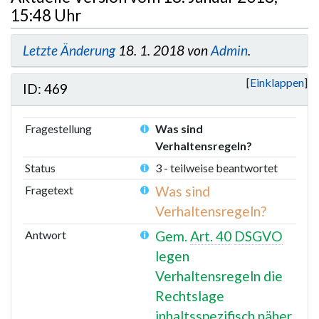
B
15:48 Uhr
e
a
Letzte Änderung
18. 1. 2018 von
Admin
.
r
b
Einklappen
ID: 469
e
i
t
Fragestellung
Was sind
u
Verhaltensregeln?
n
Status
3 - teilweise beantwortet
g
Fragetext
Was sind
s
Verhaltensregeln?
z
u
Antwort
Gem.
Art. 40
DSGVO
s
legen
a
Verhaltensregeln die
m
Rechtslage
m
e
inhaltsspezifisch näher