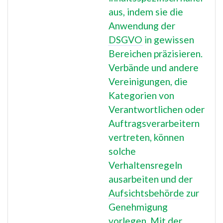
n
aus, indem sie die
f
Anwendung der
a
DSGVO
in gewissen
s
Bereichen präzisieren.
s
Verbände und andere
u
n
Vereinigungen, die
g
Kategorien von
Verantwortlichen oder
Auftragsverarbeitern
vertreten, können
solche
Verhaltensregeln
ausarbeiten und der
Aufsichtsbehörde
zur
Genehmigung
vorlegen. Mit der