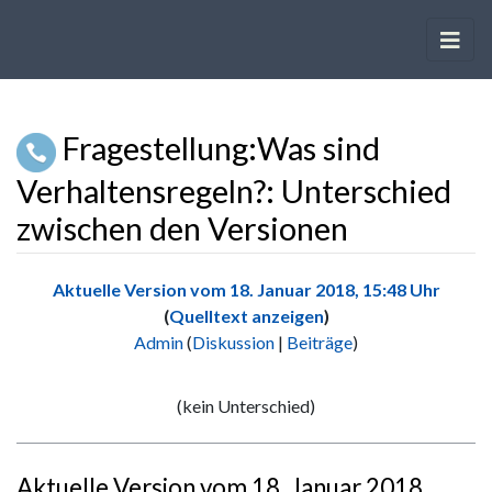
Fragestellung:Was sind
Verhaltensregeln?: Unterschied
zwischen den Versionen
Wechseln zu:
Navigation
,
Suche
Aktuelle Version vom 18. Januar 2018, 15:48 Uhr
(
Quelltext anzeigen
)
Admin
(
Diskussion
|
Beiträge
)
K
e
(kein Unterschied)
i
n
e
Aktuelle Version vom 18. Januar 2018,