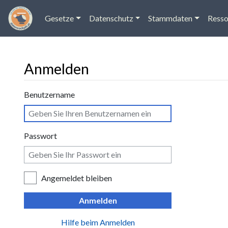
Gesetze
Datenschutz
Stammdaten
Resso
Anmelden
Wechseln zu:
Navigation
,
Suche
Benutzername
Passwort
Angemeldet bleiben
Anmelden
Hilfe beim Anmelden