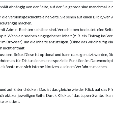
ält abhängig von der Seite, auf der Sie gerade sind manchmal leich
 die Versionsgeschichte eine Seite. Sie sehen auf einen Blick, wer
rückgängig machen.
 mit Admin-Rechten sichtbar sind. Verschieben bedeutet, eine Sei
pit. Wenn ein soeben eingegebener Inhalt (z. B. ein Eintrag ins Ve
cht im Browser), um die Inhalte anzuzeigen. (Ohne das wird häufig 
 nicht enthält.
kussions-Seite. Diese ist optional und kann dazu genutzt werden, übe
chdem es für Diskussionen eine spezielle Funktion im Datencockpit 
se könnte man sich interne Notizen zu einem Verfahren machen.
d auf Enter drücken. Das ist das gleiche wie der Klick auf das Pfei
direkt zur jeweiligen Seite. Durck Klick auf das Lupen-Symbol kann
e existiert.