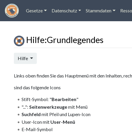
Gesetze
Datenschutz
Stammdaten
Resso
Hilfe
:
Grundlegendes
Wechseln zu:
Navigation
,
Suche
Hilfe
Links oben finden Sie das Hauptmenü mit den Inhalten, rec
sind das folgende Icons
Stift-Symbol: "
Bearbeiten
"
"...":
Seitenwerkzeuge
mit Menü
Suchfeld
mit Pfeil und Lupen-Icon
User-Icon mit
User-Menü
E-Mail-Symbol