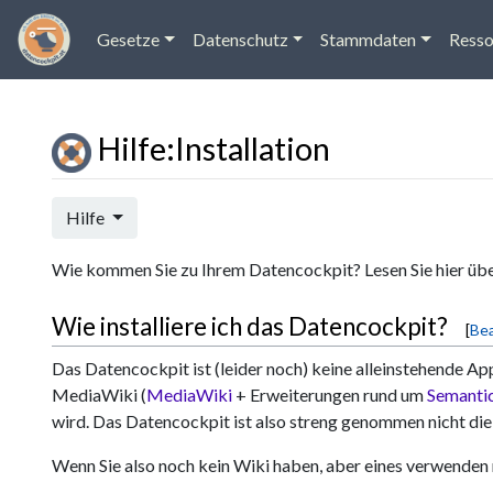
Gesetze
Datenschutz
Stammdaten
Resso
Hilfe
:
Installation
Wechseln zu:
Navigation
,
Suche
Hilfe
Wie kommen Sie zu Ihrem Datencockpit? Lesen Sie hier über 
Wie installiere ich das Datencockpit?
[
Bea
Das Datencockpit ist (leider noch) keine alleinstehende Ap
MediaWiki (
MediaWiki
+ Erweiterungen rund um
Semanti
wird. Das Datencockpit ist also streng genommen nicht die 
Wenn Sie also noch kein Wiki haben, aber eines verwenden 