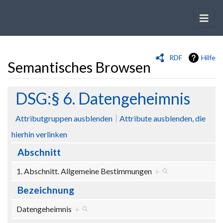
RDF
Hilfe
Semantisches Browsen
Wechseln zu:
Navigation
,
Suche
DSG:§ 6. Datengeheimnis
Attributgruppen ausblenden
Attribute ausblenden, die
hierhin verlinken
Abschnitt
1. Abschnitt. Allgemeine Bestimmungen
+
Bezeichnung
Datengeheimnis
+