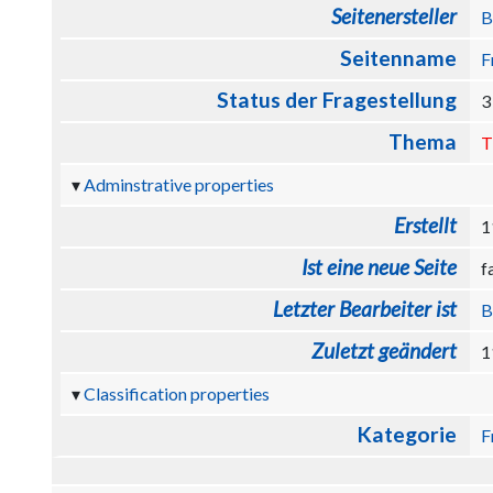
Seitenersteller
B
Seitenname
F
Status der Fragestellung
3
Thema
T
Adminstrative properties
Erstellt
1
Ist eine neue Seite
f
Letzter Bearbeiter ist
B
Zuletzt geändert
1
Classification properties
Kategorie
F