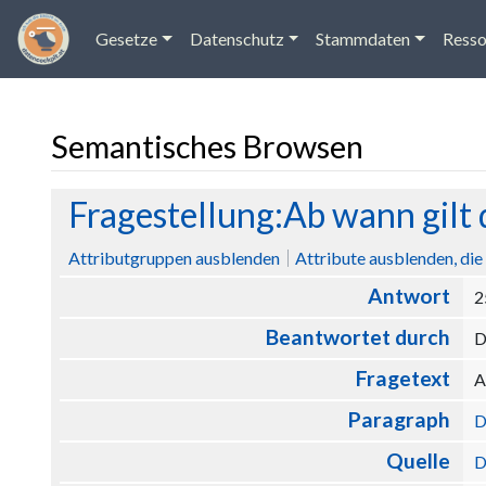
Gesetze
Datenschutz
Stammdaten
Resso
Semantisches Browsen
Wechseln zu:
Navigation
,
Suche
Fragestellung:Ab wann gil
Attributgruppen ausblenden
Attribute ausblenden, die 
Antwort
2
Beantwortet durch
D
Fragetext
A
Paragraph
D
Quelle
D