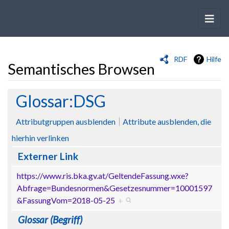
RDF
Hilfe
Semantisches Browsen
Wechseln zu:
Navigation
,
Suche
Glossar:DSG
Attributgruppen ausblenden
Attribute ausblenden, die
hierhin verlinken
Externer Link
https://www.ris.bka.gv.at/GeltendeFassung.wxe?
Abfrage=Bundesnormen&Gesetzesnummer=10001597
&FassungVom=2018-05-25
+
Glossar (Begriff)