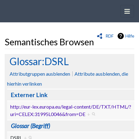
RDF
Hilfe
Semantisches Browsen
Wechseln zu:
Navigation
,
Suche
Glossar:DSRL
Attributgruppen ausblenden
Attribute ausblenden, die
hierhin verlinken
Externer Link
http://eur-lex.europa.eu/legal-content/DE/TXT/HTML/?
uri=CELEX:31995L0046&from=DE
+
Glossar (Begriff)
DSRL
+