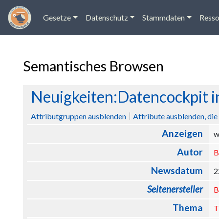
Gesetze
Datenschutz
Stammdaten
Resso
Semantisches Browsen
Wechseln zu:
Navigation
,
Suche
Neuigkeiten:Datencockpit i
Attributgruppen ausblenden
Attribute ausblenden, die 
Anzeigen
w
Autor
B
Newsdatum
2
Seitenersteller
B
Thema
T