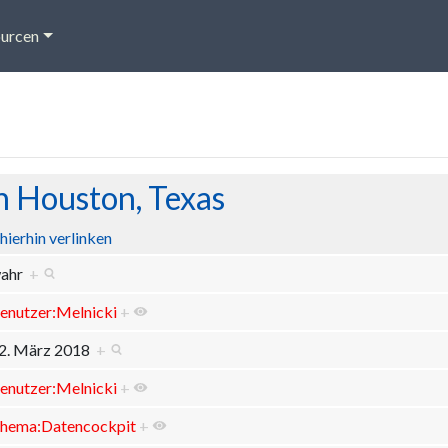
urcen
n Houston, Texas
hierhin verlinken
ahr
+
enutzer:Melnicki
+
2. März 2018
+
enutzer:Melnicki
+
hema:Datencockpit
+