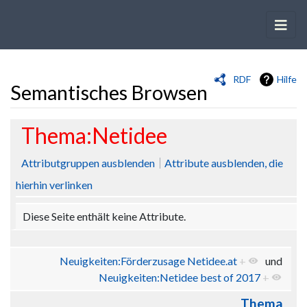
RDF
Hilfe
Semantisches Browsen
Wechseln zu:
Navigation
,
Suche
Thema:Netidee
Attributgruppen ausblenden
Attribute ausblenden, die
hierhin verlinken
Diese Seite enthält keine Attribute.
Neuigkeiten:Förderzusage Netidee.at
+
und
Neuigkeiten:Netidee best of 2017
+
Thema