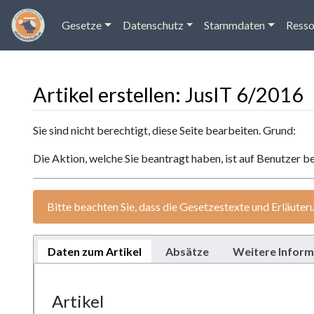
Gesetze
Datenschutz
Stammdaten
Resso
Artikel erstellen: JusIT 6/2016
Wechseln zu:
Navigation
,
Suche
Sie sind nicht berechtigt, diese Seite bearbeiten. Grund:
Die Aktion, welche Sie beantragt haben, ist auf Benutzer b
Bitte beachten Sie, dass die Gesetzestexte und Erläuter
Daten zum Artikel
Absätze
Weitere Inform
Artikel