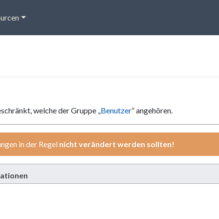
urcen
eschränkt, welche der Gruppe „
Benutzer
“ angehören.
ungen in der Regel
nicht verändert werden sollten!
ationen