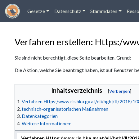
Gesetze
Datenschutz
Stammdaten
Resso
Verfahren erstellen: Https:/ww
Wechseln zu:
Navigation
,
Suche
Sie sind nicht berechtigt, diese Seite bearbeiten. Grund:
Die Aktion, welche Sie beantragt haben, ist auf Benutzer b
Inhaltsverzeichnis
Verfahren Https:/www.ris.bka.gv.at/eli/bgbl/II/2018/
technisch-organisatorischen Maßnahmen
Datenkategorien
Weitere Informationen:
Verfahren Https:/www.ris.bka.gv.at/eli/bgbl/II/20