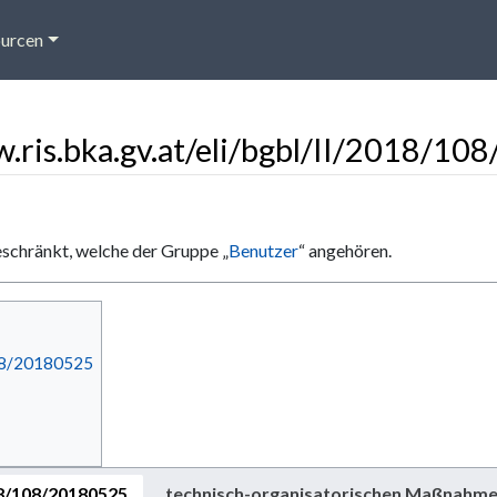
urcen
w.ris.bka.gv.at/eli/bgbl/II/2018/1
eschränkt, welche der Gruppe „
Benutzer
“ angehören.
108/20180525
18/108/20180525
technisch-organisatorischen Maßnahm