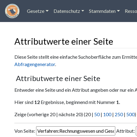
Gesetze
Datenschutz
Stammdaten
Resso
Attributwerte einer Seite
Wechseln zu:
Navigation
,
Suche
Diese Seite stellt eine einfache Suchoberfläche zum Ermitt
Abfragengenerator
.
Attributwerte einer Seite
Entweder eine Seite und ein Attribut angeben oder nur ein 
Hier sind
12
Ergebnisse, beginnend mit Nummer
1.
Zeige (
vorherige 20
|
nächste 20
) (
20
|
50
|
100
|
250
|
500
)
Von Seite:
Attribut: