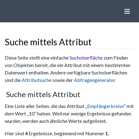
Suche mittels Attribut
Wechseln zu:
Navigation
,
Suche
Diese Seite stellt eine einfache
Suchoberfläche
zum Finden
von Objekten bereit, die ein Attribut mit einem bestimmten
Datenwert enthalten. Andere verfügbare Suchoberflächen
sind die
Attributsuche
sowie der
Abfragengenerator
.
Suche mittels Attribut
Eine Liste aller Seiten, die das Attribut „
Empfängerkreise
“ mit
dem Wert „10“ haben. Weil nur wenige Ergebnisse gefunden
wurden, werden auch ähnliche Werte aufgelistet.
Hier sind
4
Ergebnisse, beginnend mit Nummer
1.