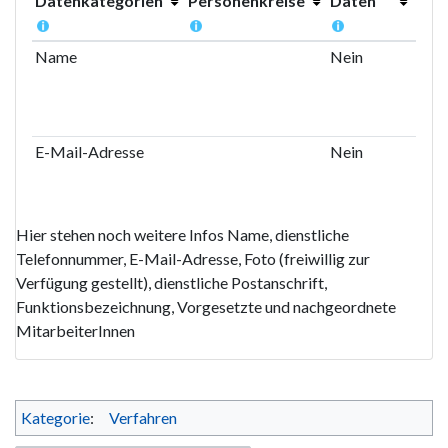
Datenkategorien
Personenkreise
Daten
rel
Dat
Name
Nein
Nei
E-Mail-Adresse
Nein
Nei
Hier stehen noch weitere Infos Name, dienstliche
Telefonnummer, E-Mail-Adresse, Foto (freiwillig zur
Verfügung gestellt), dienstliche Postanschrift,
Funktionsbezeichnung, Vorgesetzte und nachgeordnete
MitarbeiterInnen
Kategorie
:
Verfahren