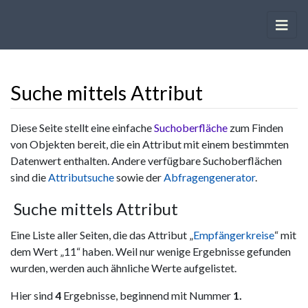
Suche mittels Attribut
Wechseln zu:
Navigation
,
Suche
Diese Seite stellt eine einfache
Suchoberfläche
zum Finden
von Objekten bereit, die ein Attribut mit einem bestimmten
Datenwert enthalten. Andere verfügbare Suchoberflächen
sind die
Attributsuche
sowie der
Abfragengenerator
.
Suche mittels Attribut
Eine Liste aller Seiten, die das Attribut „
Empfängerkreise
“ mit
dem Wert „11“ haben. Weil nur wenige Ergebnisse gefunden
wurden, werden auch ähnliche Werte aufgelistet.
Hier sind
4
Ergebnisse, beginnend mit Nummer
1.