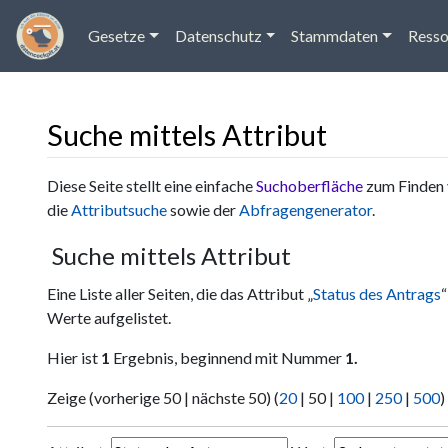
Gesetze
Datenschutz
Stammdaten
Resso
Suche mittels Attribut
Wechseln zu:
Navigation
,
Suche
Diese Seite stellt eine einfache
Suchoberfläche
zum Finden 
die
Attributsuche
sowie der
Abfragengenerator
.
Suche mittels Attribut
Eine Liste aller Seiten, die das Attribut „
Status des Antrags
Werte aufgelistet.
Hier ist
1
Ergebnis, beginnend mit Nummer
1.
Zeige (
vorherige 50
|
nächste 50
) (
20
|
50
|
100
|
250
|
500
)