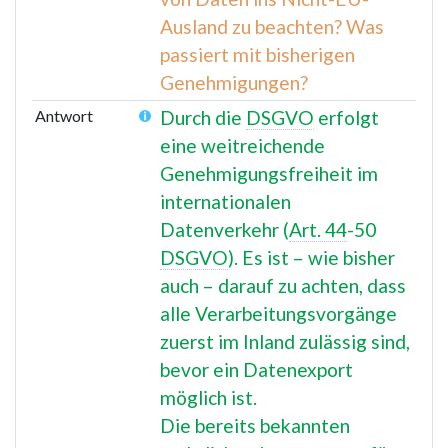
a
Ausland zu beachten? Was
m
passiert mit bisherigen
m
Genehmigungen?
e
Antwort
Durch die
DSGVO
erfolgt
n
f
eine weitreichende
a
Genehmigungsfreiheit im
s
internationalen
s
Datenverkehr (
Art. 44
-50
u
DSGVO
). Es ist – wie bisher
n
auch – darauf zu achten, dass
g
alle Verarbeitungsvorgänge
zuerst im Inland zulässig sind,
bevor ein Datenexport
möglich ist.
Die bereits bekannten