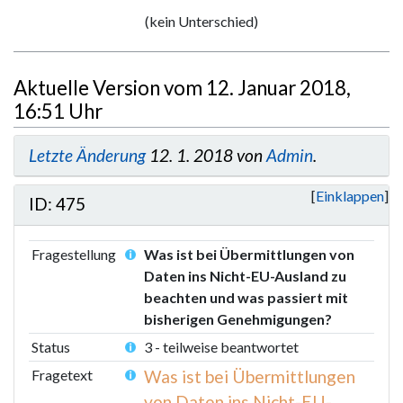
e
(kein Unterschied)
i
n
e
Aktuelle Version vom 12. Januar 2018,
B
16:51 Uhr
e
a
Letzte Änderung
12. 1. 2018 von
Admin
.
r
b
Einklappen
ID: 475
e
i
t
Fragestellung
Was ist bei Übermittlungen von
u
Daten ins Nicht-EU-Ausland zu
n
beachten und was passiert mit
g
bisherigen Genehmigungen?
s
Status
3 - teilweise beantwortet
z
Fragetext
Was ist bei Übermittlungen
u
von Daten ins Nicht-EU-
s