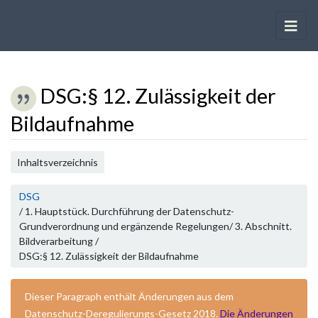
DSG
:
§ 12. Zulässigkeit der
Bildaufnahme
Wechseln zu:
Navigation
,
Suche
Inhaltsverzeichnis
DSG
/ 1. Hauptstück. Durchführung der Datenschutz-
Grundverordnung und ergänzende Regelungen/ 3. Abschnitt.
Bildverarbeitung /
DSG:§ 12. Zulässigkeit der Bildaufnahme
Dieser Paragraph enthält Änderungen aus dem
Datenschutz-Deregulierungs-Gesetz 2018.
Die Änderungen