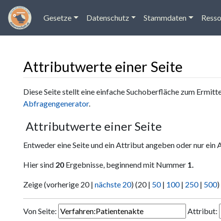
Gesetze
Datenschutz
Stammdaten
Resso
Attributwerte einer Seite
Wechseln zu:
Navigation
,
Suche
Diese Seite stellt eine einfache Suchoberfläche zum Ermitt
Abfragengenerator
.
Attributwerte einer Seite
Entweder eine Seite und ein Attribut angeben oder nur ein 
Hier sind
20
Ergebnisse, beginnend mit Nummer
1.
Zeige (
vorherige 20
|
nächste 20
) (
20
|
50
|
100
|
250
|
500
)
Von Seite:
Attribut: